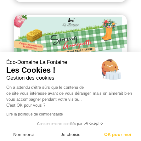
Éco-Domaine La Fontaine
Les Cookies !
Gestion des cookies
On a attendu d'être sûrs que le contenu de
Spring Guinguette 2025
ce site vous intéresse avant de vous déranger, mais on aimerait bien
vous accompagner pendant votre visite...
6 mars 2025
C'est OK pour vous ?
Le vendredi 21 mars 2025, venez célébrer
Lire la politique de confidentialité
l’arrivée des beaux jours lors d’une soirée
Consentements certifiés par
guinguette unique à Pornic. Musique,
Non merci
Je choisis
OK pour moi
convivialité et saveurs locales seront au