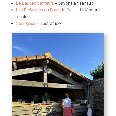
Le Bal des Senteurs
– Savons artisanaux
Les Écrivaines du Pays de Retz
– Littérature
locale
Ceci Rjass
– Illustratrice