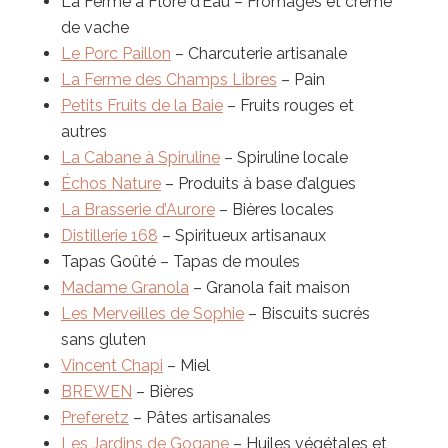
La Ferme à Flore d’Eau – Fromages et crème
de vache
Le Porc Paillon
– Charcuterie artisanale
La Ferme des Champs Libres
– Pain
Petits Fruits de la Baie
– Fruits rouges et
autres
La Cabane à Spiruline
– Spiruline locale
Échos Nature
– Produits à base d’algues
La Brasserie d’Aurore
– Bières locales
Distillerie 168
– Spiritueux artisanaux
Tapas Goûté – Tapas de moules
Madame Granola
– Granola fait maison
Les Merveilles de Sophie
– Biscuits sucrés
sans gluten
Vincent Chapi
– Miel
BREWEN
– Bières
Preferetz
– Pâtes artisanales
Les Jardins de Gogane
– Huiles végétales et