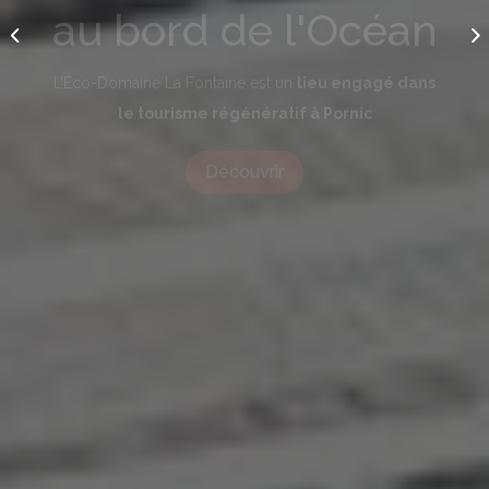
L’Éco-Domaine La Fontaine est un
lieu engagé dans
le tourisme régénératif à Pornic
Découvrir