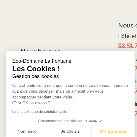
Nous 
Hôtel e
02 51 
Nous trouver
Restaur
Éco-Domaine La Fontaine
Éco-Domaine La Fontaine
02 51 
Les Cookies !
rue des Noëlles 44210 PORNIC
Gestion des cookies
Séminai
Nous contacter
On a attendu d'être sûrs que le contenu de ce site vous intéresse
02 51 
avant de vous déranger, mais on aimerait bien vous
accompagner pendant votre visite...
C'est OK pour vous ?
Spa, So
02 51 
Lire la politique de confidentialité
Consentements certifiés par
Non merci
Je choisis
OK pour moi