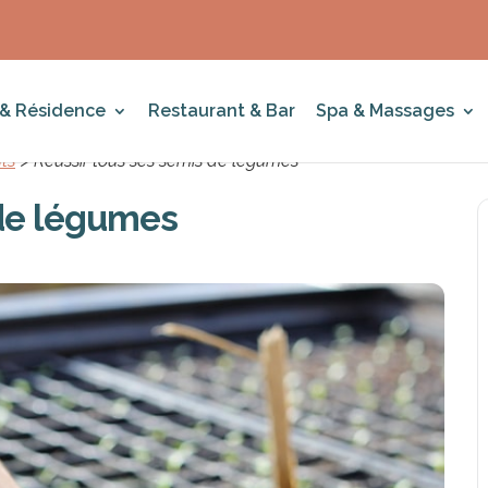
 & Résidence
Restaurant & Bar
Spa & Massages
ts
>
Réussir tous ses semis de légumes
 de légumes