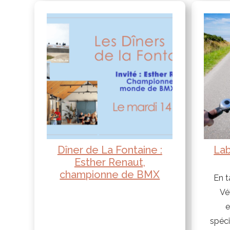
Dîner de La Fontaine :
Lab
Esther Renaut,
championne de BMX
En t
Vé
e
spéc