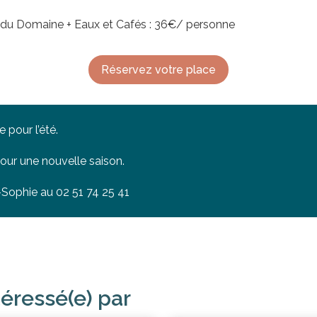
ns du Domaine + Eaux et Cafés : 36€/ personne
Réservez votre place
 pour l’été.
our une nouvelle saison.
Sophie au 02 51 74 25 41
téressé(e) par