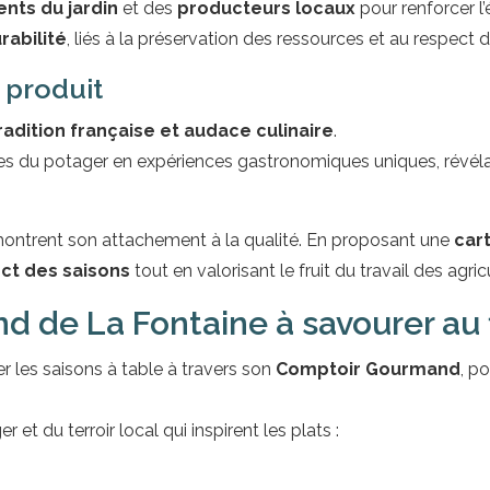
ents du jardin
et des
producteurs locaux
pour renforcer l’
rabilité
, liés à la préservation des ressources et au respect
u produit
tradition française et audace culinaire
.
es du potager en expériences gastronomiques uniques, révélan
 montrent son attachement à la qualité. En proposant une
car
ct des saisons
tout en valorisant le fruit du travail des agri
 de La Fontaine à savourer au f
r les saisons à table à travers son
Comptoir Gourmand
, p
t du terroir local qui inspirent les plats :