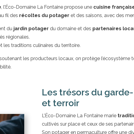
e
, l’Éco-Domaine La Fontaine propose une
cuisine français
au fil des
récoltes du potager
et des saisons, avec des me
ment du
jardin potager
du domaine et des
partenaires loc
tés régionales.
es traditions culinaires du territoire.
 soutenant les producteurs locaux, on protège l’écosystème 
ilité.
Les trésors du garde-
et terroir
L’Éco-Domaine La Fontaine marie
traditi
cultivés sur place et ceux de ses partenai
Son potager en permaculture offre une div