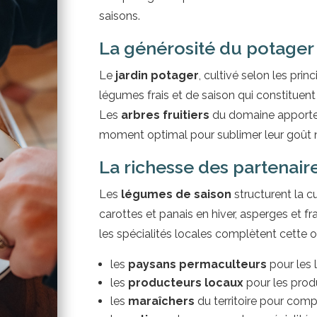
saisons.
La générosité du potager
Le
jardin potager
, cultivé selon les prin
légumes frais et de saison qui constituent 
Les
arbres fruitiers
du domaine apportent
moment optimal pour sublimer leur goût n
La richesse des partenair
Les
légumes de saison
structurent la c
carottes et panais en hiver, asperges et f
les spécialités locales complètent cette of
les
paysans permaculteurs
pour les
les
producteurs locaux
pour les produ
les
maraîchers
du territoire pour comp