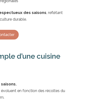
 régionales
 respectueux des saisons
, reflétant
ulture durable.
ontacter
emple d’une cuisine
 saisons.
 évoluent en fonction des récoltes du
um.