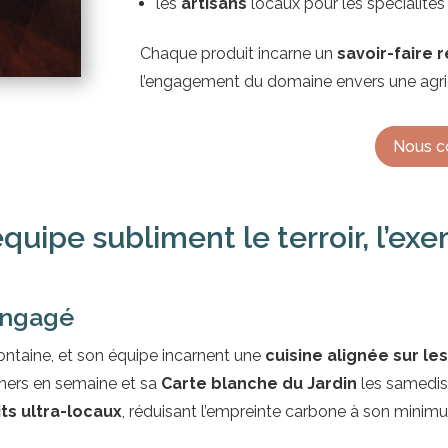
les
artisans
locaux pour les spécialités
Chaque produit incarne un
savoir-faire
l’engagement du domaine envers une agric
Nous c
quipe subliment le terroir, l’ex
engagé
ntaine, et son équipe incarnent une
cuisine alignée sur les
uners en semaine et sa
Carte blanche du Jardin
les samedis
its ultra-locaux
, réduisant l’empreinte carbone à son minim