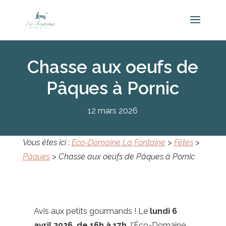
Chasse aux oeufs de
Pâques à Pornic
12 mars 2026
Vous êtes ici :
Eco-Domaine La Fontaine
>
Fêtes
>
Pâques
>
Chasse aux oeufs de Pâques à Pornic
Avis aux petits gourmands ! Le
lundi 6
avril 2026, de 16h à 17h,
l’Éco-Domaine